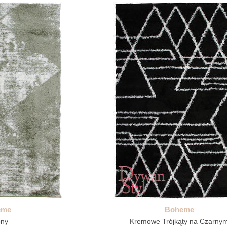
eme
Boheme
ony
Kremowe Trójkąty na Czarny