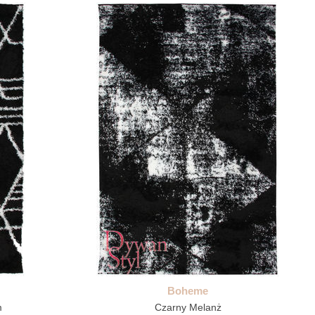
Boheme
m
Czarny Melanż