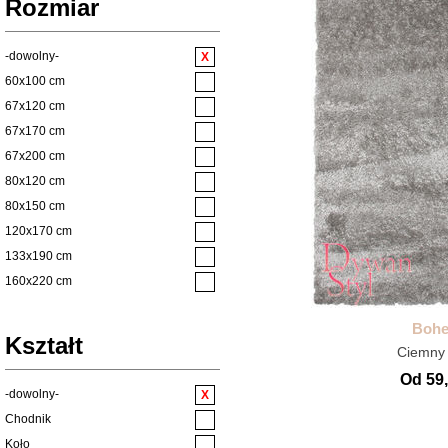
Rozmiar
Salon
Zielony
Shaggy
Czerwony
Styl Boho
-dowolny-
Bordowy
Styl Glamour
60x100 cm
Fioletowy
Styl Klasyczny
67x120 cm
Żółty
Styl Loft
67x170 cm
Styl Vintage
67x200 cm
Sypialnia
80x120 cm
Taras
80x150 cm
Vintage
120x170 cm
Wszystkie Chodniki
133x190 cm
Wycieraczki
160x220 cm
wycieraczki mix
160x230 cm
Boh
Łazienkowe
200x290 cm
Kształt
Ciemny 
200x300 cm
Od 59,
250x350 cm
-dowolny-
Chodnik
Koło