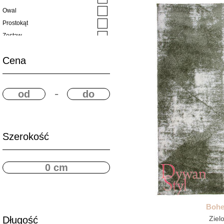
Owal
Prostokąt
Zestaw
Cena
-
Szerokość
Boh
Długość
Ziel