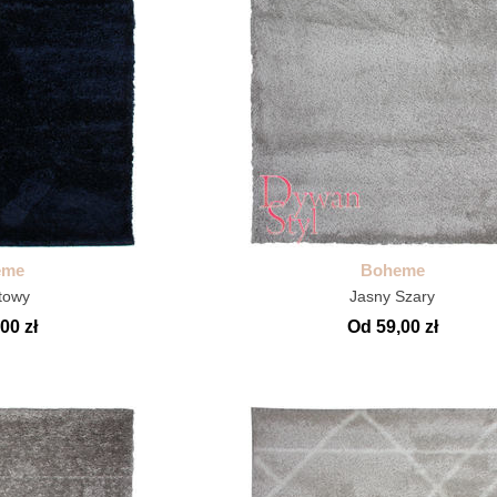
eme
Boheme
towy
Jasny Szary
00 zł
Od 59,00 zł