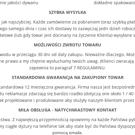
dzenie jakości dywanu dokładne spakowanie 
SZYBKA WYSYŁKA
jak najszybciej. Każde zamówienie za pobraniem (oraz szybką płatn
tego samego dnia i czas ich dostawy to zazwyczaj jedn dzień robo
towe (lub gdy towar jest docinany na życzenie Klienta) wysyłane 
MOŻLIWOŚCI ZWROTU TOWARU
wodu w przeciągu 30 dni od daty zakupu. Nieważne dlaczego. Może
łne prawo a my chętnie wysłuchamy twoich uwag. (Klienci zwracają 
zapewnia to paragraf 7
REGULAMINU.
STANDARDOWA GWARANCJA NA ZAKUPIONY TOWAR
go standardowa 12 miesięczna gwarancja. Firma nasza jest bezpoś
 reklamacje zdarzają się bardzo rzadko (dotyczą one około 1 / 40 0
ak projektowane i produkowane aby służyły naszym klientom przez 
MIŁA OBSŁUGA - NATYCHMIASTOWY KONTAKT
ństwa. Z największą przyjemnością opowiemy na każde Państwa pyta
 ciągłe dyżury na telefonie tak aby stale być do Państwa dyspozyc
pomocą emaila.