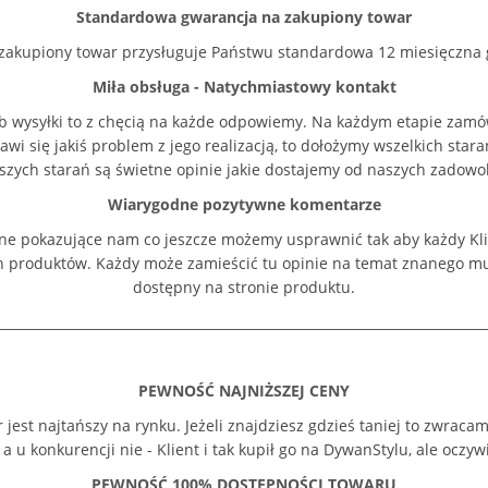
Standardowa gwarancja na zakupiony towar
zakupiony towar przysługuje Państwu standardowa 12 miesięczna 
Miła obsługa - Natychmiastowy kontakt
b wysyłki to z chęcią na każde odpowiemy. Na każdym etapie zam
i się jakiś problem z jego realizacją, to dołożymy wszelkich sta
szych starań są świetne opinie jakie dostajemy od naszych zadowo
Wiarygodne pozytywne komentarze
czne pokazujące nam co jeszcze możemy usprawnić tak aby każdy Kl
h produktów. Każdy może zamieścić tu opinie na temat znanego m
dostępny na stronie produktu.
___________________________________________________________________________
PEWNOŚĆ NAJNIŻSZEJ CENY
st najtańszy na rynku. Jeżeli znajdziesz gdzieś taniej to zwracamy 
a u konkurencji nie - Klient i tak kupił go na DywanStylu, ale oczywi
PEWNOŚĆ 100% DOSTĘPNOŚCI TOWARU