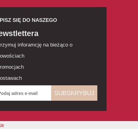
PISZ SIĘ DO NASZEGO
ewstlettera
trzymuj inforamcję na bieżąco o
Nowościach
Promocjach
Dostawach
SUBSKRYBUJ
cję