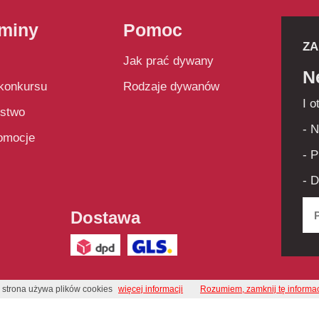
miny
Pomoc
ZA
Jak prać dywany
N
konkursu
Rodzaje dywanów
I o
ństwo
- 
romocje
- 
- 
Dostawa
 strona używa plików cookies
więcej informacji
Rozumiem, zamknij tę informa