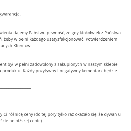
gwarancja.
ówienia dajemy Państwu pewność, że gdy ktokolwiek z Państwa
rań, żeby w pełni każdego usatysfakcjonować. Potwierdzeniem
lonych Klientów.
ient był w pełni zadowolony z zakupionych w naszym sklepie
u produktu. Każdy pozytywny i negatywny komentarz będzie
__________________
Ci różnicę ceny (do tej pory tylko raz okazało się, że dywan u
ście po niższej cenie).