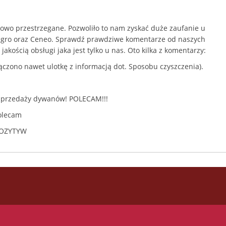
wo przestrzegane. Pozwoliło to nam zyskać duże zaufanie u
Allegro oraz Ceneo. Sprawdź prawdziwe komentarze od naszych
kością obsługi jaka jest tylko u nas. Oto kilka z komentarzy:
łączono nawet ulotkę z informacją dot. Sposobu czyszczenia).
w sprzedaży dywanów! POLECAM!!!
Polecam
 POZYTYW