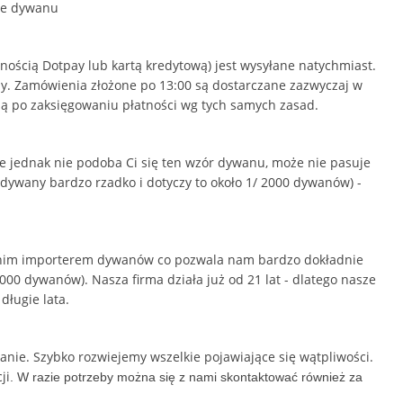
dywanu
ością Dotpay lub kartą kredytową) jest wysyłane natychmiast.
czy. Zamówienia złożone po 13:00 są dostarczane zazwyczaj w
są
po zaksięgowaniu płatności
wg tych samych zasad.
 jednak nie podoba Ci się ten wzór dywanu, może nie pasuje
dywany bardzo rzadko i dotyczy to około 1/ 2000 dywanów) -
rednim importerem dywanów co pozwala nam bardzo dokładnie
00 dywanów). Nasza firma działa już od 21 lat - dlatego nasze
długie lata.
nie. Szybko rozwiejemy wszelkie pojawiające się wątpliwości.
ji
. W razie potrzeby można się z nami skontaktować również za