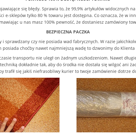
ojawiające się błędy. Sprawia to, że 99,9% artykułów widocznych 
 e-sklepów tylko 80 % towaru jest dostępna. Co oznacza, że w inny
mawiając u nas masz 100% pewność, że dostaniesz zamówiony tow
BEZPIECZNA PACZKA
i sprawdzany czy nie posiada wad fabrycznych. W razie jakichkolw
wan posiada choćby nawet najmniejszą wadę to dzwonimy do Klienta
zasie transportu nie uległ on żadnym uszkodzeniom. Nawet długie
 techniką
dokładnie
tak, aby do środka nie dostała się wilgoć ani 
y trafił się jakiś niefrasobliwy kurier to twoje zamówienie dotrze d