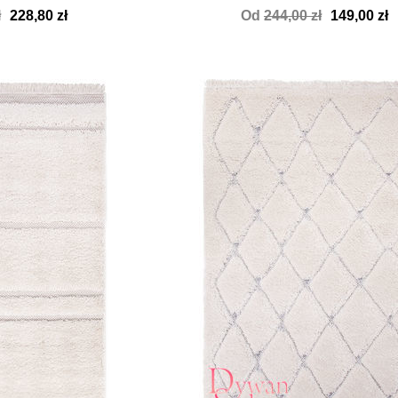
ł
228,80 zł
Od
244,00 zł
149,00 zł