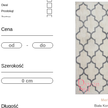
Owal
Prostokąt
Zestaw
Cena
-
Szerokość
Merl
Długość
Biała Ko