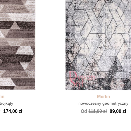
in
Merlin
rójkąty
nowoczesny geometryczny
ł
174,00 zł
Od
111,00 zł
89,00 zł