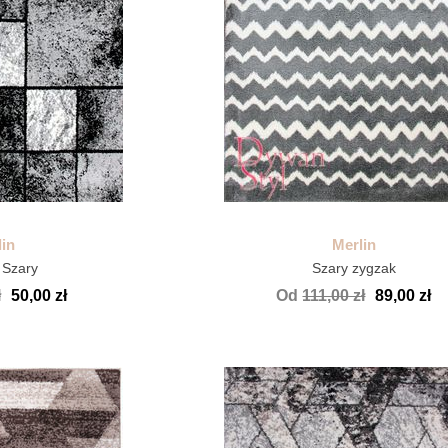
in
Merlin
 Szary
Szary zygzak
ł
50,00 zł
Od
111,00 zł
89,00 zł