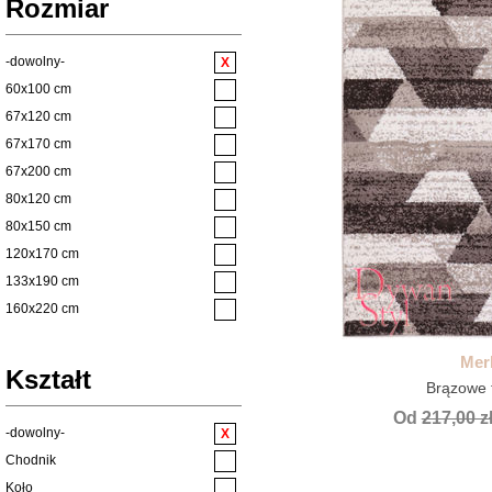
Rozmiar
Salon
Zielony
Shaggy
Czerwony
Styl Boho
-dowolny-
Bordowy
Styl Glamour
60x100 cm
Fioletowy
Styl Klasyczny
67x120 cm
Żółty
Styl Loft
67x170 cm
Styl Vintage
67x200 cm
Sypialnia
80x120 cm
Taras
80x150 cm
Vintage
120x170 cm
Wszystkie Chodniki
133x190 cm
Wycieraczki
160x220 cm
wycieraczki mix
160x230 cm
Merl
Łazienkowe
200x290 cm
Kształt
Brązowe t
200x300 cm
Od
217,00 z
250x350 cm
-dowolny-
Chodnik
Koło