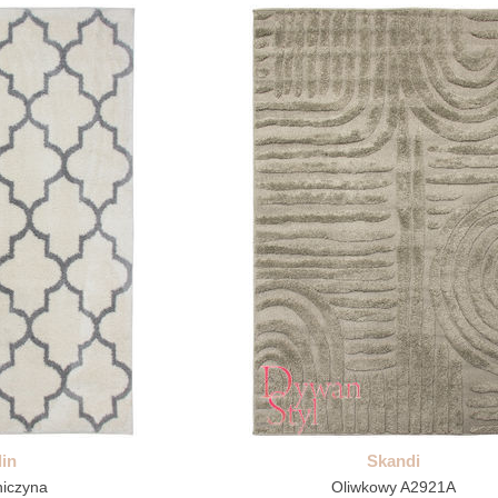
in
Skandi
niczyna
Oliwkowy A2921A