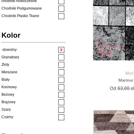
chodniki nowoczesne
Chodniki Podgumowane
Chodniki Płasko Tkane
chodniki wszystkie
Dywany ze zwierzętami
Kolor
Dziecięce
Ekskluzywne
-dowolny-
Klasyczne
Granatowy
Kuchenne
Złoty
Kuchnia
Mieszane
Merl
Naturalne
Biały
Marmur
Nowoczesne
Kremowy
Od
63,00 z
Nowości
Beżowy
pluszowe
Brązowy
Pokój dziecięcy
Szary
Pokój młodzieżowy
Czarny
PROMOCJE
Różowy
Płasko Tkane
Niebieski