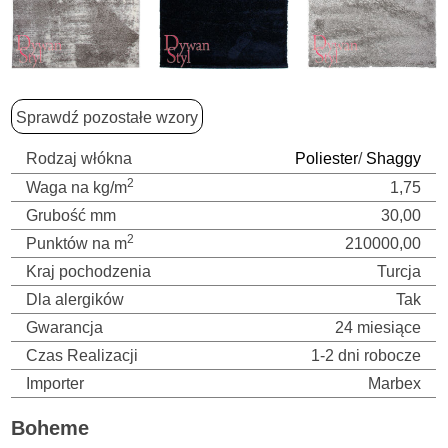
Sprawdź pozostałe wzory
Rodzaj włókna
Poliester
/
Shaggy
2
Waga na kg/m
1,75
Grubość mm
30,00
2
Punktów na m
210000,00
Kraj pochodzenia
Turcja
Dla alergików
Tak
Gwarancja
24 miesiące
Czas Realizacji
1-2 dni robocze
Importer
Marbex
Boheme