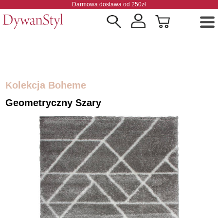
Darmowa dostawa od 250zł
Kolekcja Boheme
Geometryczny Szary