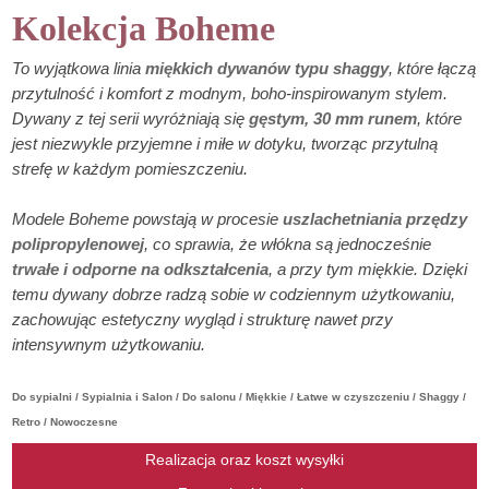
Kolekcja Boheme
To wyjątkowa linia
miękkich dywanów typu shaggy
, które łączą
przytulność i komfort z modnym, boho-inspirowanym stylem.
Dywany z tej serii wyróżniają się
gęstym, 30 mm runem
, które
jest niezwykle przyjemne i miłe w dotyku, tworząc przytulną
strefę w każdym pomieszczeniu.
Modele Boheme powstają w procesie
uszlachetniania przędzy
polipropylenowej
, co sprawia, że włókna są jednocześnie
trwałe i odporne na odkształcenia
, a przy tym miękkie. Dzięki
temu dywany dobrze radzą sobie w codziennym użytkowaniu,
zachowując estetyczny wygląd i strukturę nawet przy
intensywnym użytkowaniu.
Do sypialni / Sypialnia i Salon / Do salonu / Miękkie / Łatwe w czyszczeniu / Shaggy /
Retro / Nowoczesne
Realizacja oraz koszt wysyłki