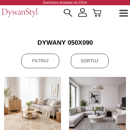
Darmowa dostawa od 250zł
DYWANY 050X090
SORTUJ
FILTRUJ