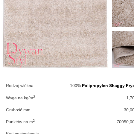
Rodzaj włókna
100%
Polipropylen
Shaggy
Fry
2
Waga na kg/m
1,7
Grubość mm
30,0
2
Punktów na m
70050,0
Kraj pochodzenia