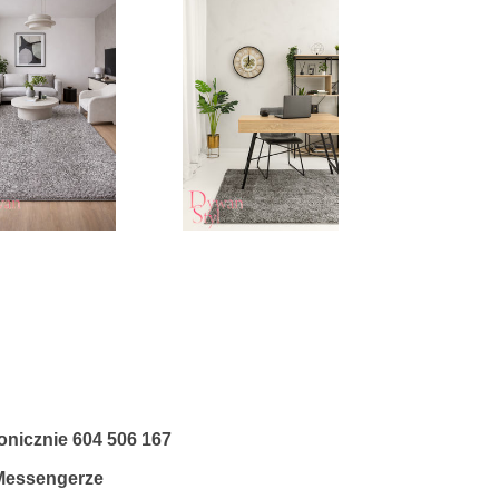
fonicznie
604 506 167
 Messengerze