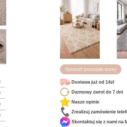
Sprawdź pozostałe wzory
z
Dostawa już od 14zł
Darmowy zwrot do 7 dni
0
Nasze opinie
0
Zrealizuj zamówienie tele
0
Skontaktuj się z nami na