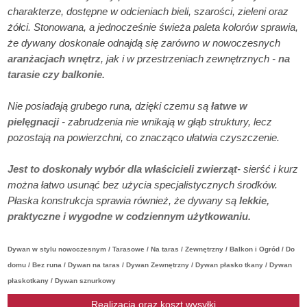
charakterze, dostępne w odcieniach bieli, szarości, zieleni oraz
żółci. Stonowana, a jednocześnie świeża paleta kolorów sprawia,
że dywany doskonale odnajdą się zarówno w nowoczesnych
aranżacjach wnętrz
, jak i w przestrzeniach zewnętrznych -
na
tarasie czy balkonie.
Nie posiadają grubego runa, dzięki czemu są
łatwe w
pielęgnacji
- zabrudzenia nie wnikają w głąb struktury, lecz
pozostają na powierzchni, co znacząco ułatwia czyszczenie.
Jest to doskonały wybór dla właścicieli zwierząt
- sierść i kurz
można łatwo usunąć bez użycia specjalistycznych środków.
Płaska konstrukcja sprawia również, że dywany są
lekkie,
praktyczne i wygodne w codziennym użytkowaniu.
Dywan w stylu nowoczesnym / Tarasowe / Na taras / Zewnętrzny / Balkon i Ogród / Do
domu / Bez runa / Dywan na taras / Dywan Zewnętrzny / Dywan płasko tkany / Dywan
płaskotkany / Dywan sznurkowy
Realizacja oraz koszt wysyłki