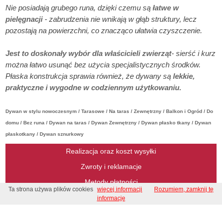
Nie posiadają grubego runa, dzięki czemu są
łatwe w
pielęgnacji
- zabrudzenia nie wnikają w głąb struktury, lecz
pozostają na powierzchni, co znacząco ułatwia czyszczenie.
Jest to doskonały wybór dla właścicieli zwierząt
- sierść i kurz
można łatwo usunąć bez użycia specjalistycznych środków.
Płaska konstrukcja sprawia również, że dywany są
lekkie,
praktyczne i wygodne w codziennym użytkowaniu.
Dywan w stylu nowoczesnym / Tarasowe / Na taras / Zewnętrzny / Balkon i Ogród / Do
domu / Bez runa / Dywan na taras / Dywan Zewnętrzny / Dywan płasko tkany / Dywan
płaskotkany / Dywan sznurkowy
Realizacja oraz koszt wysyłki
Zwroty i reklamacje
Metody płatności
Ta strona używa plików cookies
więcej informacji
Rozumiem, zamknij tę
Regulamin
informację
Regulamin konkursu