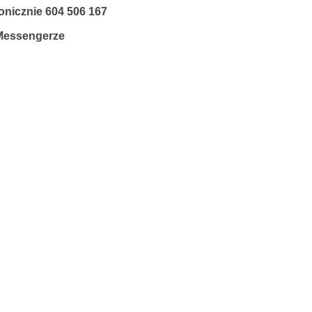
fonicznie
604 506 167
 Messengerze