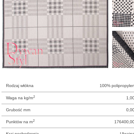
Rodzaj włókna
100% polipropyle
2
Waga na kg/m
1,0
Grubość mm
0,0
2
Punktów na m
176400,0
Kraj pochodzenia
Ukrain