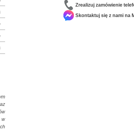
Zrealizuj zamówienie tele
k
Skontaktuj się z nami na
e
e
x
ym
raz
ów
 w
ach