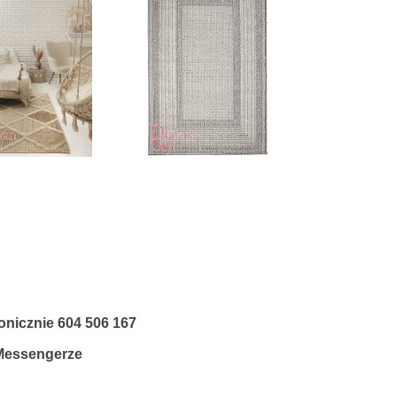
fonicznie
604 506 167
 Messengerze