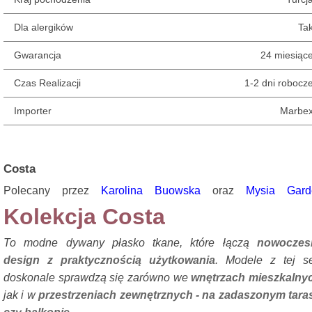
Dla alergików
Ta
Gwarancja
24 miesiąc
Czas Realizacji
1-2 dni robocz
Importer
Marbe
Costa
Polecany przez
Karolina Buowska
oraz
Mysia Gard
Kolekcja Costa
To modne dywany płasko tkane, które łączą
nowoczes
design z praktycznością użytkowania
. Modele z tej se
doskonale sprawdzą się zarówno we
wnętrzach mieszkalny
jak i w
przestrzeniach zewnętrznych - na zadaszonym tara