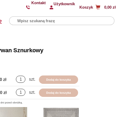
Kontakt
Użytkownik
Koszyk
0,00 zł
Ż
ywan Sznurkowy
szt.
0 zł
Dodaj do koszyka
szt.
0 zł
Dodaj do koszyka
 dni przed obniżką.