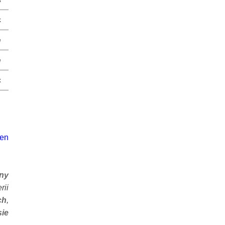
k
e
e
x
en
ny
rii
ch
,
sie