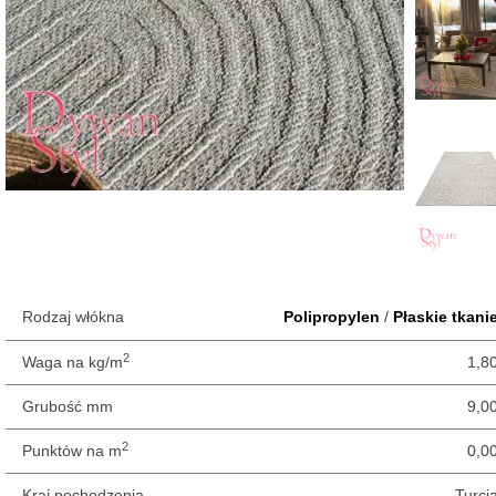
Rodzaj włókna
Polipropylen
/
Płaskie tkani
2
Waga na kg/m
1,8
Grubość mm
9,0
2
Punktów na m
0,0
Kraj pochodzenia
Turcj