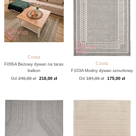
Costa
Costa
F095A Beżowy dywan na taras
balkon
F103A Modny dywan sznurkowy
Od
240,00 zł
216,00 zł
Od
194,00 zł
175,00 zł