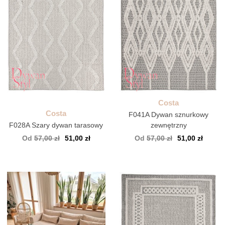
Costa
Costa
F041A Dywan sznurkowy
F028A Szary dywan tarasowy
zewnętrzny
Od
57,00 zł
51,00 zł
Od
57,00 zł
51,00 zł