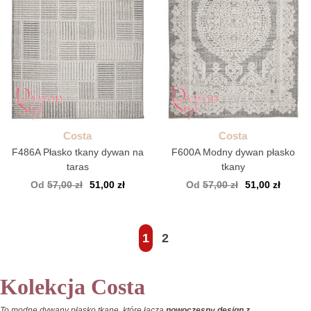
Costa
Costa
F486A Płasko tkany dywan na
F600A Modny dywan płasko
taras
tkany
Od
57,00 zł
51,00 zł
Od
57,00 zł
51,00 zł
1
2
Kolekcja Costa
To modne dywany płasko tkane, które łączą
nowoczesny design z