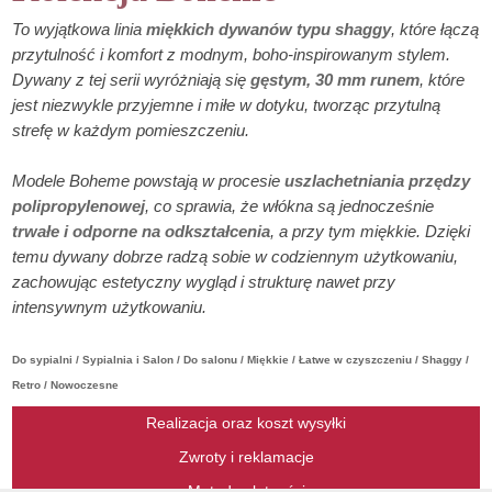
To wyjątkowa linia
miękkich dywanów typu shaggy
, które łączą
przytulność i komfort z modnym, boho-inspirowanym stylem.
Dywany z tej serii wyróżniają się
gęstym, 30 mm runem
, które
jest niezwykle przyjemne i miłe w dotyku, tworząc przytulną
strefę w każdym pomieszczeniu.
Modele Boheme powstają w procesie
uszlachetniania przędzy
polipropylenowej
, co sprawia, że włókna są jednocześnie
trwałe i odporne na odkształcenia
, a przy tym miękkie. Dzięki
temu dywany dobrze radzą sobie w codziennym użytkowaniu,
zachowując estetyczny wygląd i strukturę nawet przy
intensywnym użytkowaniu.
Do sypialni / Sypialnia i Salon / Do salonu / Miękkie / Łatwe w czyszczeniu / Shaggy /
Retro / Nowoczesne
Realizacja oraz koszt wysyłki
Zwroty i reklamacje
Metody płatności