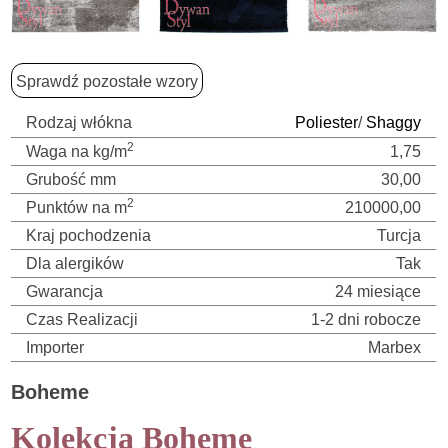
Sprawdź pozostałe wzory
Rodzaj włókna
Poliester
/
Shaggy
2
Waga na kg/m
1,75
Grubość mm
30,00
2
Punktów na m
210000,00
Kraj pochodzenia
Turcja
Dla alergików
Tak
Gwarancja
24 miesiące
Czas Realizacji
1-2 dni robocze
Importer
Marbex
Boheme
Kolekcja Boheme