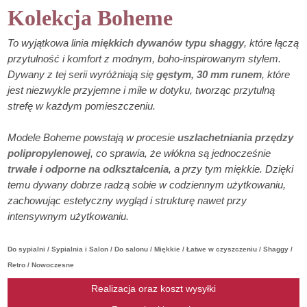
Kolekcja Boheme
To wyjątkowa linia
miękkich dywanów typu shaggy
, które łączą
przytulność i komfort z modnym, boho-inspirowanym stylem.
Dywany z tej serii wyróżniają się
gęstym, 30 mm runem
, które
jest niezwykle przyjemne i miłe w dotyku, tworząc przytulną
strefę w każdym pomieszczeniu.
Modele Boheme powstają w procesie
uszlachetniania przędzy
polipropylenowej
, co sprawia, że włókna są jednocześnie
trwałe i odporne na odkształcenia
, a przy tym miękkie. Dzięki
temu dywany dobrze radzą sobie w codziennym użytkowaniu,
zachowując estetyczny wygląd i strukturę nawet przy
intensywnym użytkowaniu.
Do sypialni / Sypialnia i Salon / Do salonu / Miękkie / Łatwe w czyszczeniu / Shaggy /
Retro / Nowoczesne
Realizacja oraz koszt wysyłki