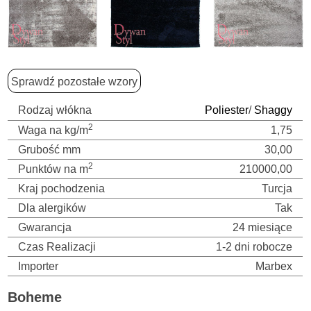
Sprawdź pozostałe wzory
Rodzaj włókna
Poliester
/
Shaggy
2
Waga na kg/m
1,75
Grubość mm
30,00
2
Punktów na m
210000,00
Kraj pochodzenia
Turcja
Dla alergików
Tak
Gwarancja
24 miesiące
Czas Realizacji
1-2 dni robocze
Importer
Marbex
Boheme