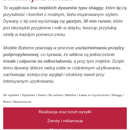
To wyjątkowa linia
miękkich dywanów typu shaggy
, które łączą
przytulność i komfort z modnym, boho-inspirowanym stylem.
Dywany z tej serii wyróżniają się
gęstym, 30 mm runem
, które
jest niezwykle przyjemne i miłe w dotyku, tworząc przytulną
strefę w każdym pomieszczeniu.
Modele Boheme powstają w procesie
uszlachetniania przędzy
polipropylenowej
, co sprawia, że włókna są jednocześnie
trwałe i odporne na odkształcenia
, a przy tym miękkie. Dzięki
temu dywany dobrze radzą sobie w codziennym użytkowaniu,
zachowując estetyczny wygląd i strukturę nawet przy
intensywnym użytkowaniu.
Do sypialni / Sypialnia i Salon / Do salonu / Miękkie / Łatwe w czyszczeniu / Shaggy /
Retro / Nowoczesne
Realizacja oraz koszt wysyłki
Zwroty i reklamacje
Metody płatności