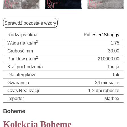
Sprawdź pozostałe wzory
Rodzaj włókna
Poliester
/
Shaggy
2
Waga na kg/m
1,75
Grubość mm
30,00
2
Punktów na m
210000,00
Kraj pochodzenia
Turcja
Dla alergików
Tak
Gwarancja
24 miesiące
Czas Realizacji
1-2 dni robocze
Importer
Marbex
Boheme
Kolekcja Boheme