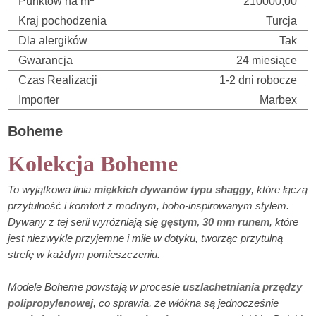
Punktów na m
210000,00
Kraj pochodzenia
Turcja
Dla alergików
Tak
Gwarancja
24 miesiące
Czas Realizacji
1-2 dni robocze
Importer
Marbex
Boheme
Kolekcja Boheme
To wyjątkowa linia
miękkich dywanów typu shaggy
, które łączą
przytulność i komfort z modnym, boho-inspirowanym stylem.
Dywany z tej serii wyróżniają się
gęstym, 30 mm runem
, które
jest niezwykle przyjemne i miłe w dotyku, tworząc przytulną
strefę w każdym pomieszczeniu.
Modele Boheme powstają w procesie
uszlachetniania przędzy
polipropylenowej
, co sprawia, że włókna są jednocześnie