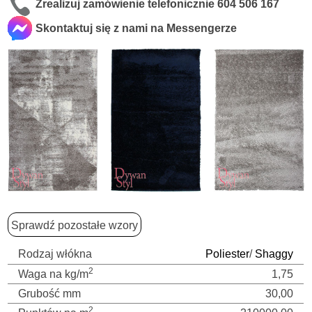
Zrealizuj zamówienie telefonicznie
604 506 167
Skontaktuj się z nami na Messengerze
Sprawdź pozostałe wzory
Rodzaj włókna
Poliester
/
Shaggy
2
Waga na kg/m
1,75
Grubość mm
30,00
2