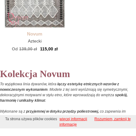
Novum
Aztecki
Od
139,00 zł
115,00 zł
Kolekcja Novum
To wyjątkowa linia dywanów, która
łączy estetykę etnicznych wzorów z
nowoczesnym wykonaniem
. Modele z tej serii wyróżniają się symetrycznymi,
dekoracyjnymi motywami w stylu etno, które wprowadzają do wnętrza
spokój,
harmonię i unikalny klimat
.
Wykonane są z
przyjemnej w dotyku przędzy poliestrowej,
co zapewnia im
miękkość i delikatność użytkowania, a jednocześnie trwałość i praktyczność w
Ta strona używa plików cookies
więcej informacji
Rozumiem, zamknij tę
codziennym użytkowaniu.
informację
Do sypialni / Sypialnia i Salon / Do salonu / Nowoczesne / Łatwe w czyszczeniu / Styl Retro