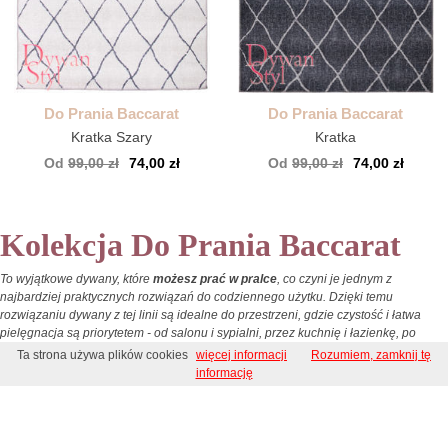
Do Prania Baccarat
Do Prania Baccarat
Kratka Szary
Kratka
Od
99,00 zł
74,00 zł
Od
99,00 zł
74,00 zł
Kolekcja Do Prania Baccarat
To wyjątkowe dywany, które
możesz prać w pralce
, co czyni je jednym z
najbardziej praktycznych rozwiązań do codziennego użytku. Dzięki temu
rozwiązaniu dywany z tej linii są idealne do przestrzeni, gdzie czystość i łatwa
pielęgnacja są priorytetem - od salonu i sypialni, przez kuchnię i łazienkę, po
pokój dziecięcy.
Ta strona używa plików cookies
więcej informacji
Rozumiem, zamknij tę
informację
Możliwość prania w pralce (max. 30 °C)
Do sypialni / Sypialnia i Salon / Do salonu / Miękkie / Łatwe w czyszczeniu / Bez runa / Do
prania / Nowoczesne / Lekkie