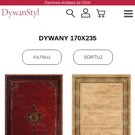
Darmowa dostawa od 250zł
DYWANY 170X235
SORTUJ
FILTRUJ