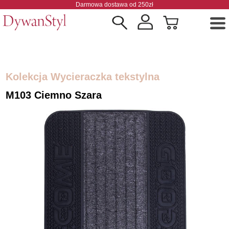
Darmowa dostawa od 250zł
Kolekcja Wycieraczka tekstylna
M103 Ciemno Szara