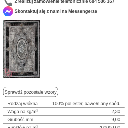
Zrealizuj zamówienie telefonicznie
604 506 167
Skontaktuj się z nami na Messengerze
Sprawdź pozostałe wzory
Rodzaj włókna
100% poliester, bawełniany spód.
2
Waga na kg/m
2,30
Grubość mm
9,00
2
Punktów na m
700000,00