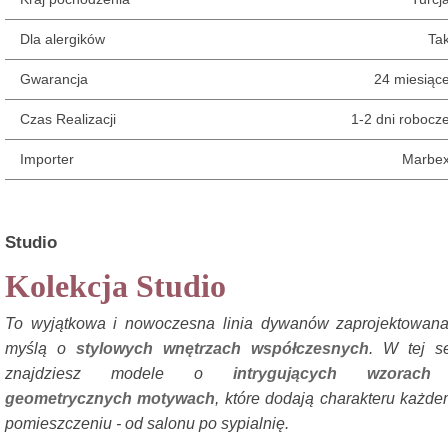
Dla alergików
Ta
Gwarancja
24 miesiąc
Czas Realizacji
1-2 dni robocz
Importer
Marbe
Studio
Kolekcja Studio
To wyjątkowa i nowoczesna linia dywanów zaprojektowan
myślą o
stylowych wnętrzach współczesnych
. W tej se
znajdziesz modele o
intrygujących wzorach
geometrycznych motywach
, które dodają charakteru każd
pomieszczeniu - od salonu po sypialnię.