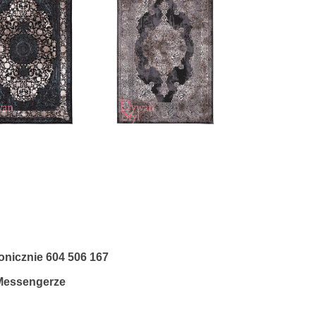
fonicznie
604 506 167
 Messengerze