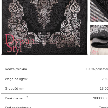
Rodzaj włókna
100% polieste
2
Waga na kg/m
2,3
Grubość mm
18,0
2
Punktów na m
700000,0
Kraj pochodzenia
Turcj