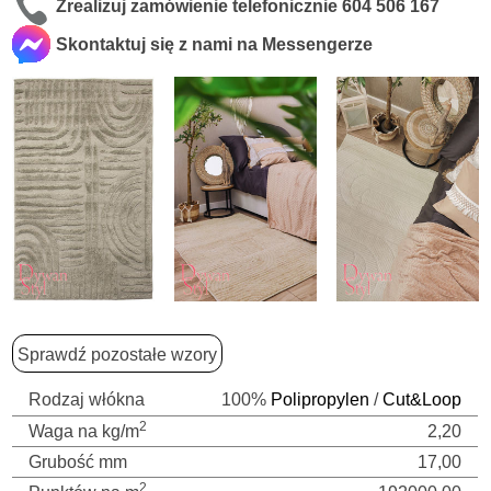
Zrealizuj zamówienie telefonicznie
604 506 167
Skontaktuj się z nami na Messengerze
Sprawdź pozostałe wzory
Rodzaj włókna
100%
Polipropylen
/
Cut&Loop
2
Waga na kg/m
2,20
Grubość mm
17,00
2