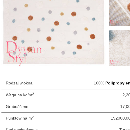
Rodzaj włókna
100%
Polipropyle
2
Waga na kg/m
2,2
Grubość mm
17,0
2
Punktów na m
192000,0
Kraj pochodzenia
Turcj