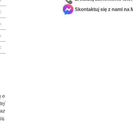
Skontaktuj się z nami na
k
e
e
x
ą o
tej
raz
ją,