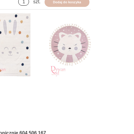
szt.
Dodaj do koszyka
fonicznie
604 506 167