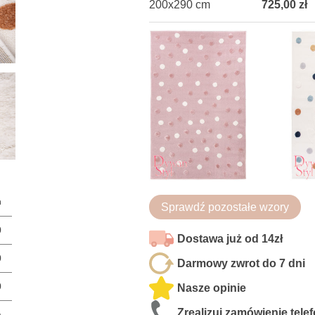
200x290 cm
725,00 zł
n
Sprawdź pozostałe wzory
0
Dostawa już od 14zł
0
Darmowy zwrot do 7 dni
0
Nasze opinie
Zrealizuj zamówienie tele
a