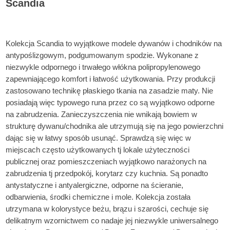
Scandia
Chodnik do przedpokoju / Chodnik do salonu / Do korytarza /
Korytarz / Werandy
Kolekcja Scandia to wyjątkowe modele dywanów i chodników na
antypoślizgowym, podgumowanym spodzie. Wykonane z
niezwykle odpornego i trwałego włókna polipropylenowego
zapewniającego komfort i łatwość użytkowania. Przy produkcji
zastosowano technikę płaskiego tkania na zasadzie maty. Nie
posiadają więc typowego runa przez co są wyjątkowo odporne
na zabrudzenia. Zanieczyszczenia nie wnikają bowiem w
strukturę dywanu/chodnika ale utrzymują się na jego powierzchni
dając się w łatwy sposób usunąć. Sprawdzą się więc w
miejscach często użytkowanych tj lokale użyteczności
publicznej oraz pomieszczeniach wyjątkowo narażonych na
zabrudzenia tj przedpokój, korytarz czy kuchnia. Są ponadto
antystatyczne i antyalergiczne, odporne na ścieranie,
odbarwienia, środki chemiczne i mole. Kolekcja została
utrzymana w kolorystyce beżu, brązu i szarości, cechuje się
delikatnym wzornictwem co nadaje jej niezwykle uniwersalnego