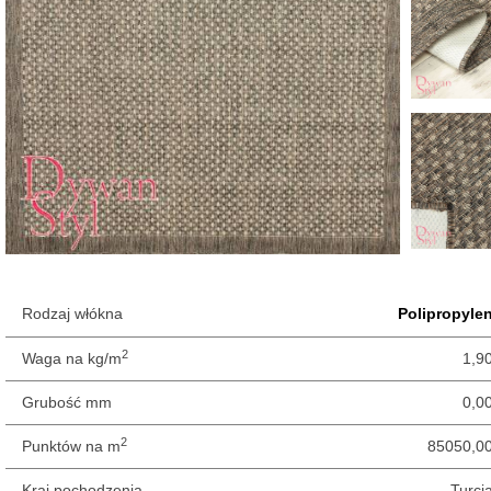
Rodzaj włókna
Polipropyle
2
Waga na kg/m
1,9
Grubość mm
0,0
2
Punktów na m
85050,0
Kraj pochodzenia
Turcj