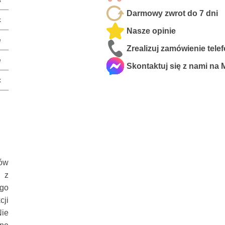
Darmowy zwrot do 7 dni
k
Nasze opinie
e
Zrealizuj zamówienie tele
e
Skontaktuj się z nami na
x
a /
ków
 z
ego
cji
Nie