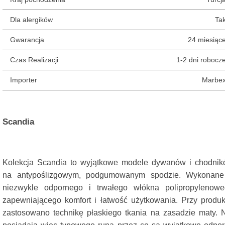
Dla alergików
Ta
Gwarancja
24 miesiąc
Czas Realizacji
1-2 dni robocz
Importer
Marbe
Scandia
Chodnik do przedpokoju / Chodnik do salonu / Do korytarz
Korytarz / Werandy
Kolekcja Scandia to wyjątkowe modele dywanów i chodni
na antypoślizgowym, podgumowanym spodzie. Wykonane
niezwykle odpornego i trwałego włókna polipropylenow
zapewniającego komfort i łatwość użytkowania. Przy produk
zastosowano technikę płaskiego tkania na zasadzie maty. 