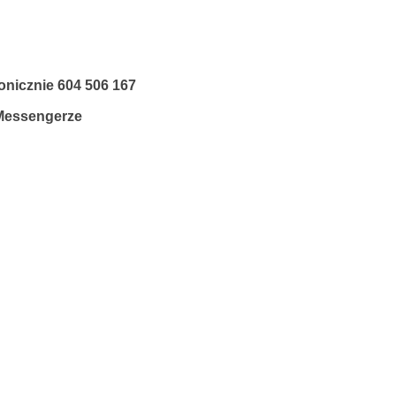
fonicznie
604 506 167
 Messengerze