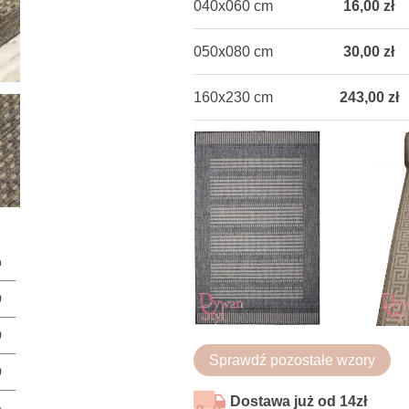
040x060 cm
16,00 zł
050x080 cm
30,00 zł
160x230 cm
243,00 zł
n
0
0
Sprawdź pozostałe wzory
0
Dostawa już od 14zł
a