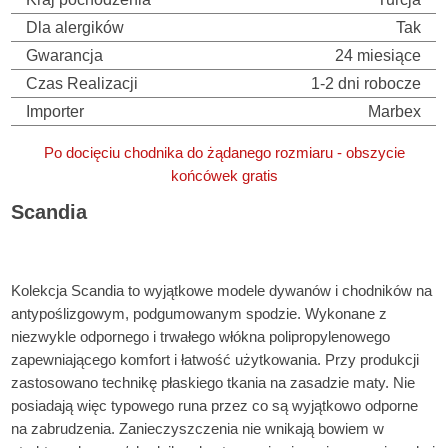
Dla alergików
Tak
Gwarancja
24 miesiące
Czas Realizacji
1-2 dni robocze
Importer
Marbex
Po docięciu chodnika do żądanego rozmiaru - obszycie
końcówek gratis
Scandia
Chodnik do przedpokoju / Chodnik do salonu / Do korytarza /
Korytarz / Werandy /
Kolekcja Scandia to wyjątkowe modele dywanów i chodników na
antypoślizgowym, podgumowanym spodzie. Wykonane z
niezwykle odpornego i trwałego włókna polipropylenowego
zapewniającego komfort i łatwość użytkowania. Przy produkcji
zastosowano technikę płaskiego tkania na zasadzie maty. Nie
posiadają więc typowego runa przez co są wyjątkowo odporne
na zabrudzenia. Zanieczyszczenia nie wnikają bowiem w