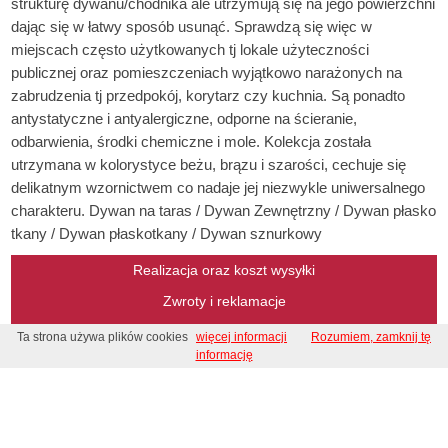
strukturę dywanu/chodnika ale utrzymują się na jego powierzchni
dając się w łatwy sposób usunąć. Sprawdzą się więc w
miejscach często użytkowanych tj lokale użyteczności
publicznej oraz pomieszczeniach wyjątkowo narażonych na
zabrudzenia tj przedpokój, korytarz czy kuchnia. Są ponadto
antystatyczne i antyalergiczne, odporne na ścieranie,
odbarwienia, środki chemiczne i mole. Kolekcja została
utrzymana w kolorystyce beżu, brązu i szarości, cechuje się
delikatnym wzornictwem co nadaje jej niezwykle uniwersalnego
charakteru. Dywan na taras / Dywan Zewnętrzny / Dywan płasko
tkany / Dywan płaskotkany / Dywan sznurkowy
Realizacja oraz koszt wysyłki
Zwroty i reklamacje
Metody płatności
Ta strona używa plików cookies
więcej informacji
Rozumiem, zamknij tę
informację
Regulamin
Regulamin konkursu
Kontakt