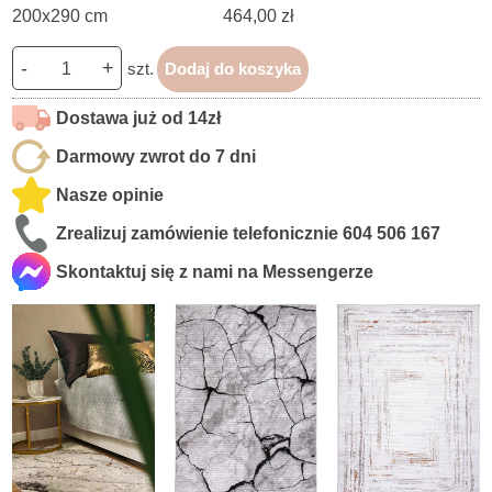
200x290 cm
464,00 zł
-
+
szt.
Dodaj do koszyka
Dostawa już od 14zł
Darmowy zwrot do 7 dni
Nasze opinie
Zrealizuj zamówienie telefonicznie
604 506 167
Skontaktuj się z nami na Messengerze