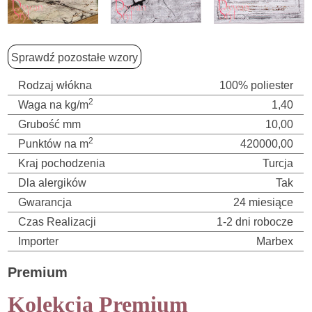
Sprawdź pozostałe wzory
Rodzaj włókna
100% poliester
2
Waga na kg/m
1,40
Grubość mm
10,00
2
Punktów na m
420000,00
Kraj pochodzenia
Turcja
Dla alergików
Tak
Gwarancja
24 miesiące
Czas Realizacji
1-2 dni robocze
Importer
Marbex
Premium
Kolekcja Premium