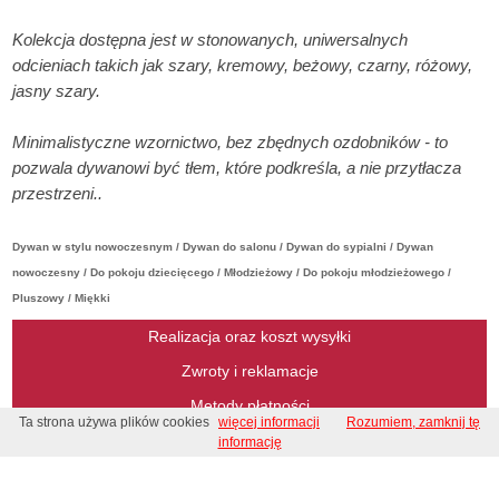
Kolekcja dostępna jest w stonowanych, uniwersalnych
odcieniach takich jak szary, kremowy, beżowy, czarny, różowy,
jasny szary.
Minimalistyczne wzornictwo, bez zbędnych ozdobników - to
pozwala dywanowi być tłem, które podkreśla, a nie przytłacza
przestrzeni..
Dywan w stylu nowoczesnym / Dywan do salonu / Dywan do sypialni / Dywan
nowoczesny / Do pokoju dziecięcego / Młodzieżowy / Do pokoju młodzieżowego /
Pluszowy / Miękki
Realizacja oraz koszt wysyłki
Zwroty i reklamacje
Metody płatności
Ta strona używa plików cookies
więcej informacji
Rozumiem, zamknij tę
Regulamin
informację
Regulamin konkursu