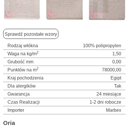
Sprawdź pozostałe wzory
Rodzaj włókna
100% polipropylen
2
Waga na kg/m
1,50
Grubość mm
0,00
2
Punktów na m
78000,00
Kraj pochodzenia
Egipt
Dla alergików
Tak
Gwarancja
24 miesiące
Czas Realizacji
1-2 dni robocze
Importer
Marbex
Oria