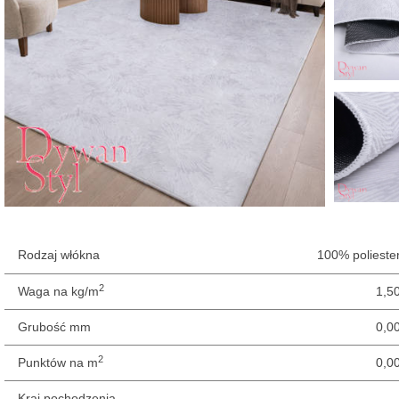
Rodzaj włókna
100% polieste
2
Waga na kg/m
1,5
Grubość mm
0,0
2
Punktów na m
0,0
Kraj pochodzenia