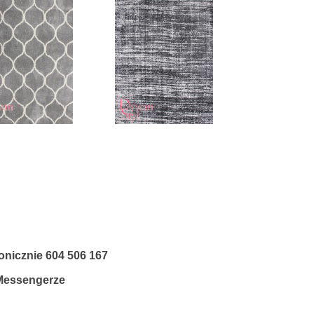
fonicznie
604 506 167
 Messengerze