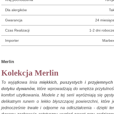
Dla alergików
Ta
Gwarancja
24 miesiąc
Czas Realizacji
1-2 dni robocz
Importer
Marbe
Merlin
Kolekcja Merlin
To wyjątkowa linia
miękkich, puszystych i przyjemnych
dotyku dywanów
, które wprowadzają do wnętrza przytulnoś
komfort użytkowania. Modele z tej serii wyróżniają się gęst
delikatnym runem o lekko błyszczącej powierzchni, które j
jednocześnie trwałe i odporne na odkształcenia - dzięki t