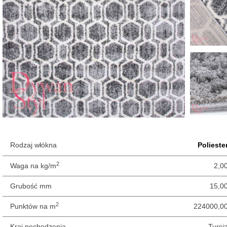
Rodzaj włókna
Polieste
2
Waga na kg/m
2,0
Grubość mm
15,0
2
Punktów na m
224000,0
Kraj pochodzenia
Turcj