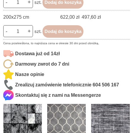
-
+
szt.
Dodaj do koszyka
200x275 cm
622,00 zł
497,60 zł
-
+
szt.
Dodaj do koszyka
Cena przekreślona, to najniższa cena w okresie 30 dni przed obniżką.
Dostawa już od 14zł
Darmowy zwrot do 7 dni
Nasze opinie
Zrealizuj zamówienie telefonicznie
604 506 167
Skontaktuj się z nami na Messengerze