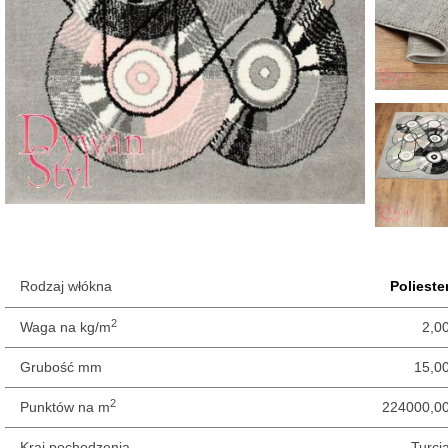
Rodzaj włókna
Polieste
2
Waga na kg/m
2,0
Grubość mm
15,0
2
Punktów na m
224000,0
Kraj pochodzenia
Turcj