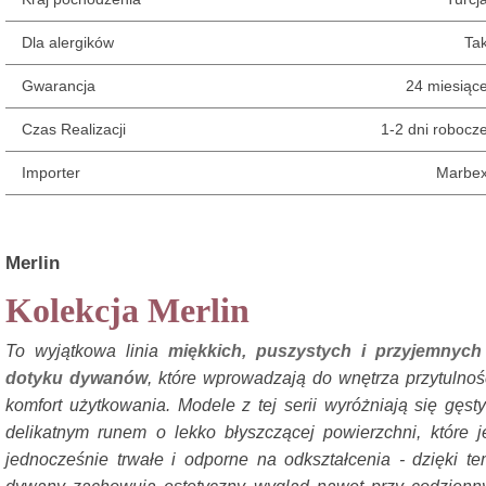
Dla alergików
Ta
Gwarancja
24 miesiąc
Czas Realizacji
1-2 dni robocz
Importer
Marbe
Merlin
Kolekcja Merlin
To wyjątkowa linia
miękkich, puszystych i przyjemnych
dotyku dywanów
, które wprowadzają do wnętrza przytulnoś
komfort użytkowania. Modele z tej serii wyróżniają się gęst
delikatnym runem o lekko błyszczącej powierzchni, które j
jednocześnie trwałe i odporne na odkształcenia - dzięki t