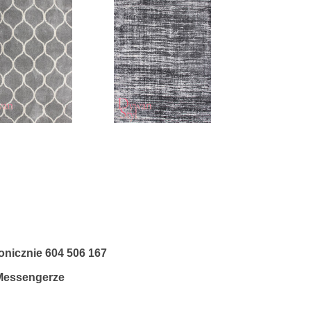
fonicznie
604 506 167
 Messengerze