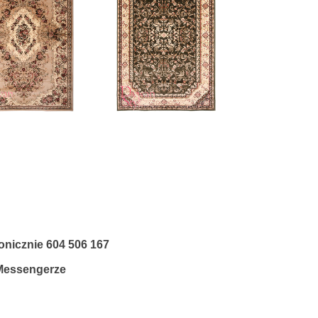
fonicznie
604 506 167
 Messengerze