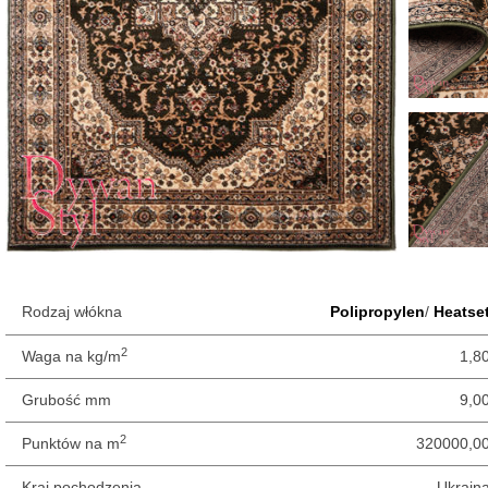
Rodzaj włókna
Polipropylen
/
Heatse
2
Waga na kg/m
1,8
Grubość mm
9,0
2
Punktów na m
320000,0
Kraj pochodzenia
Ukrain