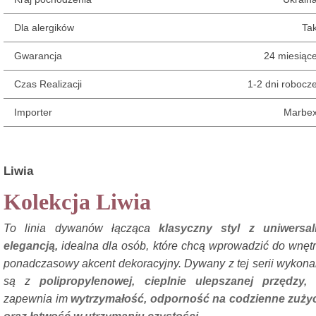
Dla alergików
Ta
Gwarancja
24 miesiąc
Czas Realizacji
1-2 dni robocz
Importer
Marbe
Liwia
Kolekcja Liwia
To linia dywanów łącząca
klasyczny styl z uniwersal
elegancją,
idealna dla osób, które chcą wprowadzić do wnęt
ponadczasowy akcent dekoracyjny. Dywany z tej serii wykon
są z
polipropylenowej, cieplnie ulepszanej przędzy,
zapewnia im
wytrzymałość, odporność na codzienne zuży