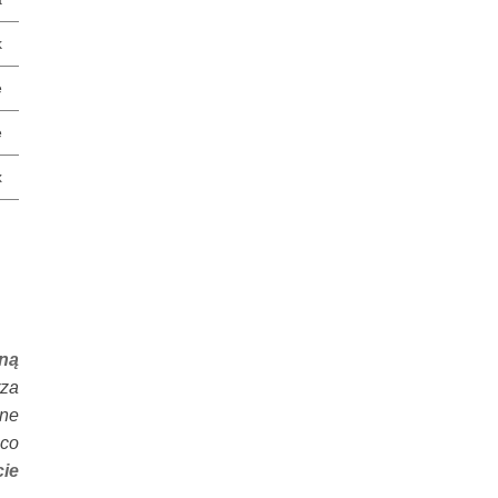
k
e
e
x
ną
rza
ane
co
cie