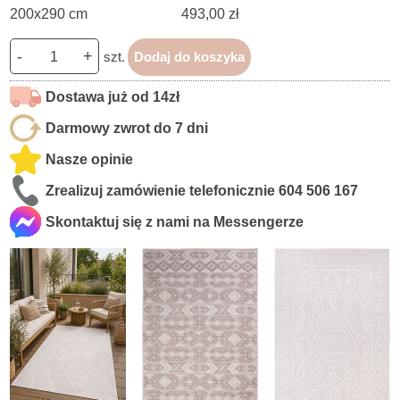
200x290 cm
493,00 zł
-
+
szt.
Dodaj do koszyka
Dostawa już od 14zł
Darmowy zwrot do 7 dni
Nasze opinie
Zrealizuj zamówienie telefonicznie
604 506 167
Skontaktuj się z nami na Messengerze