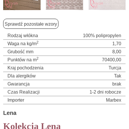
Sprawdź pozostałe wzory
Rodzaj włókna
100% polipropylen
2
Waga na kg/m
1,70
Grubość mm
8,00
2
Punktów na m
70400,00
Kraj pochodzenia
Turcja
Dla alergików
Tak
Gwarancja
brak
Czas Realizacji
1-2 dni robocze
Importer
Marbex
Lena
Kolekcja Lena