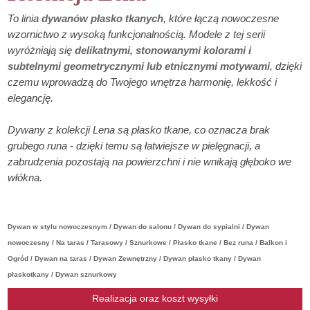
To linia
dywanów płasko tkanych
, które łączą nowoczesne
wzornictwo z wysoką funkcjonalnością. Modele z tej serii
wyróżniają się
delikatnymi, stonowanymi kolorami i
subtelnymi geometrycznymi lub etnicznymi motywami
, dzięki
czemu wprowadzą do Twojego wnętrza harmonię, lekkość i
elegancję.
Dywany z kolekcji Lena są płasko tkane, co oznacza brak
grubego runa - dzięki temu są łatwiejsze w pielęgnacji, a
zabrudzenia pozostają na powierzchni i nie wnikają głęboko we
włókna.
Dywan w stylu nowoczesnym / Dywan do salonu / Dywan do sypialni / Dywan
nowoczesny / Na taras / Tarasowy / Sznurkowe / Płasko tkane / Bez runa / Balkon i
Ogród / Dywan na taras / Dywan Zewnętrzny / Dywan płasko tkany / Dywan
płaskotkany / Dywan sznurkowy
Realizacja oraz koszt wysyłki