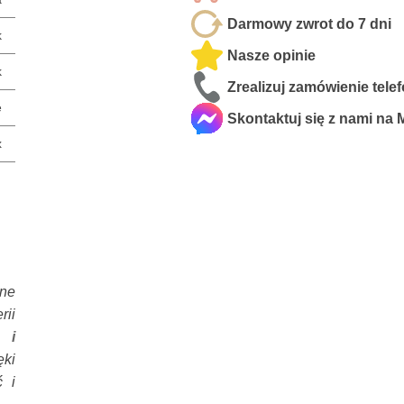
Darmowy zwrot do 7 dni
k
Nasze opinie
k
Zrealizuj zamówienie tele
e
Skontaktuj się z nami na
x
sne
rii
 i
ęki
 i