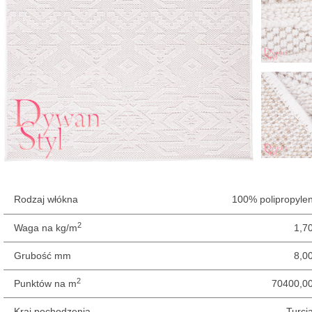
Rodzaj włókna
100% polipropyle
2
Waga na kg/m
1,7
Grubość mm
8,0
2
Punktów na m
70400,0
Kraj pochodzenia
Turcj