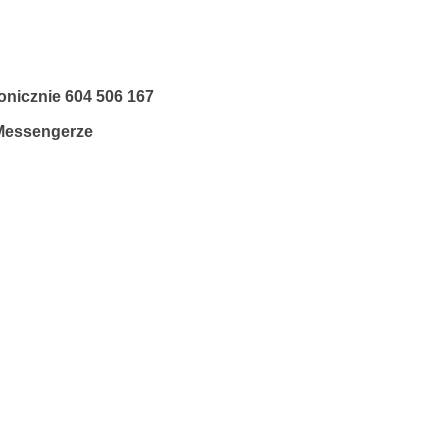
fonicznie
604 506 167
 Messengerze