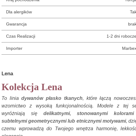
Dla alergików
Ta
Gwarancja
bra
Czas Realizacji
1-2 dni robocz
Importer
Marbe
Lena
Kolekcja Lena
To linia
dywanów płasko tkanych
, które łączą nowocze
wzornictwo z wysoką funkcjonalnością. Modele z tej se
wyróżniają się
delikatnymi, stonowanymi kolorami
subtelnymi geometrycznymi lub etnicznymi motywami
, dzi
czemu wprowadzą do Twojego wnętrza harmonię, lekkość