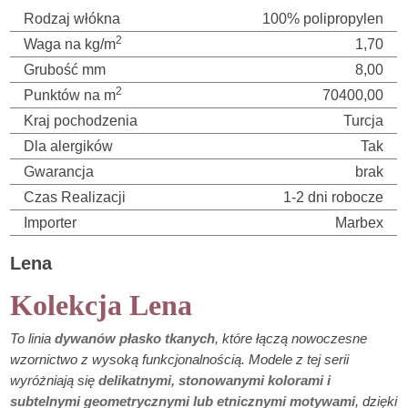
Rodzaj włókna
100% polipropylen
2
Waga na kg/m
1,70
Grubość mm
8,00
2
Punktów na m
70400,00
Kraj pochodzenia
Turcja
Dla alergików
Tak
Gwarancja
brak
Czas Realizacji
1-2 dni robocze
Importer
Marbex
Lena
Kolekcja Lena
To linia
dywanów płasko tkanych
, które łączą nowoczesne
wzornictwo z wysoką funkcjonalnością. Modele z tej serii
wyróżniają się
delikatnymi, stonowanymi kolorami i
subtelnymi geometrycznymi lub etnicznymi motywami
, dzięki