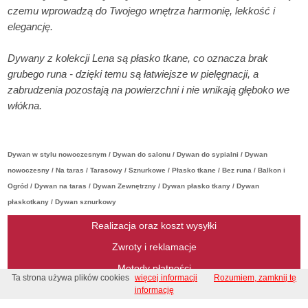
czemu wprowadzą do Twojego wnętrza harmonię, lekkość i
elegancję.
Dywany z kolekcji Lena są płasko tkane, co oznacza brak
grubego runa - dzięki temu są łatwiejsze w pielęgnacji, a
zabrudzenia pozostają na powierzchni i nie wnikają głęboko we
włókna.
Dywan w stylu nowoczesnym / Dywan do salonu / Dywan do sypialni / Dywan
nowoczesny / Na taras / Tarasowy / Sznurkowe / Płasko tkane / Bez runa / Balkon i
Ogród / Dywan na taras / Dywan Zewnętrzny / Dywan płasko tkany / Dywan
płaskotkany / Dywan sznurkowy
Realizacja oraz koszt wysyłki
Zwroty i reklamacje
Metody płatności
Ta strona używa plików cookies
więcej informacji
Rozumiem, zamknij tę
Regulamin
informację