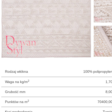
Rodzaj włókna
100% polipropyle
2
Waga na kg/m
1,7
Grubość mm
8,0
2
Punktów na m
70400,0
Kraj pochodzenia
Turcj