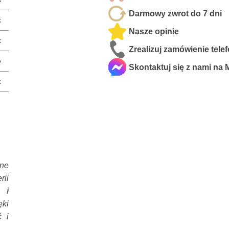
Darmowy zwrot do 7 dni
k
Nasze opinie
k
Zrealizuj zamówienie tele
e
Skontaktuj się z nami na
x
sne
rii
 i
ęki
 i