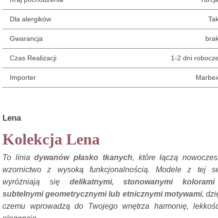
Dla alergików
Ta
Gwarancja
bra
Czas Realizacji
1-2 dni robocz
Importer
Marbe
Lena
Kolekcja Lena
To linia
dywanów płasko tkanych
, które łączą nowocze
wzornictwo z wysoką funkcjonalnością. Modele z tej se
wyróżniają się
delikatnymi, stonowanymi kolorami
subtelnymi geometrycznymi lub etnicznymi motywami
, dzi
czemu wprowadzą do Twojego wnętrza harmonię, lekkość