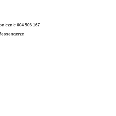
fonicznie
604 506 167
 Messengerze