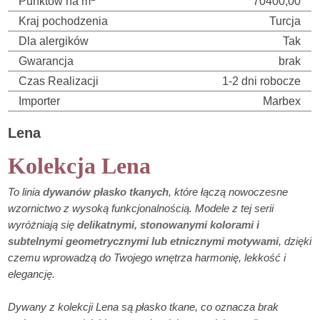
Punktów na m
70400,00
Kraj pochodzenia
Turcja
Dla alergików
Tak
Gwarancja
brak
Czas Realizacji
1-2 dni robocze
Importer
Marbex
Lena
Kolekcja Lena
To linia
dywanów płasko tkanych
, które łączą nowoczesne
wzornictwo z wysoką funkcjonalnością. Modele z tej serii
wyróżniają się
delikatnymi, stonowanymi kolorami i
subtelnymi geometrycznymi lub etnicznymi motywami
, dzięki
czemu wprowadzą do Twojego wnętrza harmonię, lekkość i
elegancję.
Dywany z kolekcji Lena są płasko tkane, co oznacza brak