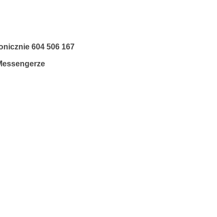
fonicznie
604 506 167
 Messengerze