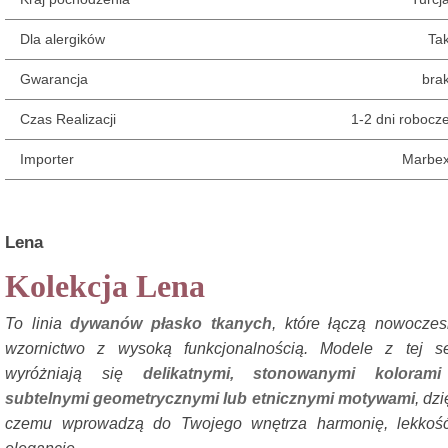
Dla alergików
Ta
Gwarancja
bra
Czas Realizacji
1-2 dni robocz
Importer
Marbe
Lena
Kolekcja Lena
To linia
dywanów płasko tkanych
, które łączą nowocze
wzornictwo z wysoką funkcjonalnością. Modele z tej se
wyróżniają się
delikatnymi, stonowanymi kolorami
subtelnymi geometrycznymi lub etnicznymi motywami
, dzi
czemu wprowadzą do Twojego wnętrza harmonię, lekkość