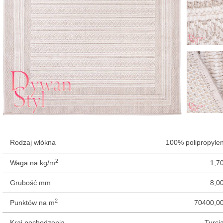
Rodzaj włókna
100% polipropyle
2
Waga na kg/m
1,7
Grubość mm
8,0
2
Punktów na m
70400,0
Kraj pochodzenia
Turcj