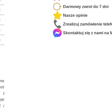
Darmowy zwrot do 7 dni
k
Nasze opinie
k
Zrealizuj zamówienie tele
e
Skontaktuj się z nami na
x
sne
rii
 i
ęki
 i