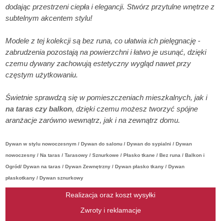
dodając przestrzeni ciepła i elegancji. Stwórz przytulne wnętrze z
subtelnym akcentem stylu!
Modele z tej kolekcji są bez runa, co ułatwia ich pielęgnację -
zabrudzenia pozostają na powierzchni i łatwo je usunąć, dzięki
czemu dywany zachowują estetyczny wygląd nawet przy
częstym użytkowaniu.
Świetnie sprawdzą się w pomieszczeniach mieszkalnych, jak i
na taras czy balkon
, dzięki czemu możesz tworzyć spójne
aranżacje zarówno wewnątrz, jak i na zewnątrz domu.
Dywan w stylu nowoczesnym / Dywan do salonu / Dywan do sypialni / Dywan
nowoczesny / Na taras / Tarasowy / Sznurkowe / Płasko tkane / Bez runa / Balkon i
Ogród/ Dywan na taras / Dywan Zewnętrzny / Dywan płasko tkany / Dywan
płaskotkany / Dywan sznurkowy
Realizacja oraz koszt wysyłki
Zwroty i reklamacje