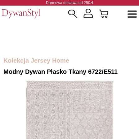
Darmowa dostawa od 250zł
Kolekcja Jersey Home
Modny Dywan Płasko Tkany 6722/E511