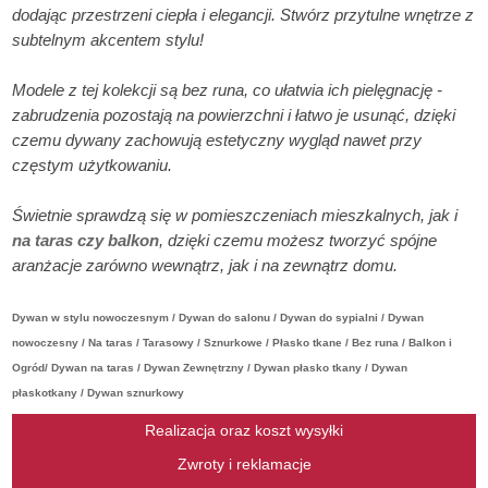
dodając przestrzeni ciepła i elegancji. Stwórz przytulne wnętrze z
subtelnym akcentem stylu!
Modele z tej kolekcji są bez runa, co ułatwia ich pielęgnację -
zabrudzenia pozostają na powierzchni i łatwo je usunąć, dzięki
czemu dywany zachowują estetyczny wygląd nawet przy
częstym użytkowaniu.
Świetnie sprawdzą się w pomieszczeniach mieszkalnych, jak i
na taras czy balkon
, dzięki czemu możesz tworzyć spójne
aranżacje zarówno wewnątrz, jak i na zewnątrz domu.
Dywan w stylu nowoczesnym / Dywan do salonu / Dywan do sypialni / Dywan
nowoczesny / Na taras / Tarasowy / Sznurkowe / Płasko tkane / Bez runa / Balkon i
Ogród/ Dywan na taras / Dywan Zewnętrzny / Dywan płasko tkany / Dywan
płaskotkany / Dywan sznurkowy
Realizacja oraz koszt wysyłki
Zwroty i reklamacje