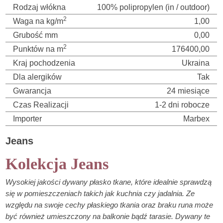
Rodzaj włókna
100% polipropylen (in / outdoor)
2
Waga na kg/m
1,00
Grubość mm
0,00
2
Punktów na m
176400,00
Kraj pochodzenia
Ukraina
Dla alergików
Tak
Gwarancja
24 miesiące
Czas Realizacji
1-2 dni robocze
Importer
Marbex
Jeans
Kolekcja Jeans
Wysokiej jakości dywany płasko tkane, które idealnie sprawdzą
się w pomieszczeniach takich jak kuchnia czy jadalnia. Ze
względu na swoje cechy płaskiego tkania oraz braku runa może
być również umieszczony na balkonie bądź tarasie. Dywany te