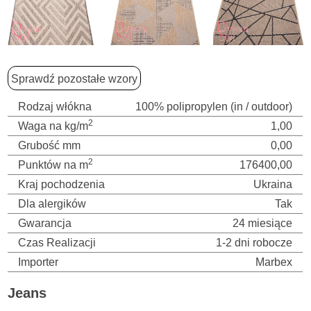
Sprawdź pozostałe wzory
Rodzaj włókna
100% polipropylen (in / outdoor)
2
Waga na kg/m
1,00
Grubość mm
0,00
2
Punktów na m
176400,00
Kraj pochodzenia
Ukraina
Dla alergików
Tak
Gwarancja
24 miesiące
Czas Realizacji
1-2 dni robocze
Importer
Marbex
Jeans