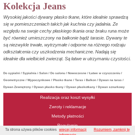
Kolekcja Jeans
Wysokiej jakości dywany płasko tkane, które idealnie sprawdzą
się w pomieszczeniach takich jak kuchnia czy jadalnia. Ze
względu na swoje cechy płaskiego tkania oraz braku runa może
być również umieszczony na balkonie bądź tarasie. Dywany te
są niezwykle trwałe, wytrzymałe i odporne na różnego rodzaju
odkształcenia czy uszkodzenia mechaniczne. Nadają się
idealnie dla wielbicieli zwierząt. Są łatwe w utrzymaniu czystości.
Do sypialni / Sypialnia i Salon / Do salonu / Nowoczesne / Łatwe w czyszczeniu /
Geometryczne / Wypoczynkowe / Płasko tkane / Taras i Balkon / Dywan na taras /
Dywan Zewnętrzny / Dywan płasko tkany / Dywan płaskotkany / Dywan sznurkowy
Realizacja oraz koszt wysyłki
Zwroty i reklamacje
Metody płatności
Regulamin
Ta strona używa plików cookies
więcej informacji
Rozumiem, zamknij tę
Regulamin konkursu