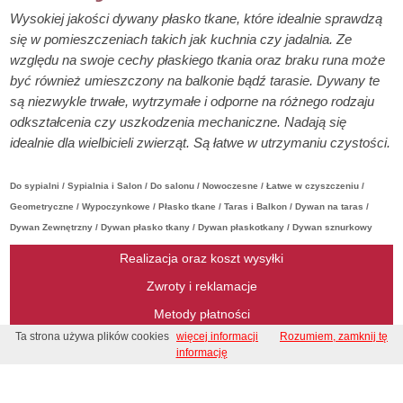
Wysokiej jakości dywany płasko tkane, które idealnie sprawdzą
się w pomieszczeniach takich jak kuchnia czy jadalnia. Ze
względu na swoje cechy płaskiego tkania oraz braku runa może
być również umieszczony na balkonie bądź tarasie. Dywany te
są niezwykle trwałe, wytrzymałe i odporne na różnego rodzaju
odkształcenia czy uszkodzenia mechaniczne. Nadają się
idealnie dla wielbicieli zwierząt. Są łatwe w utrzymaniu czystości.
Do sypialni / Sypialnia i Salon / Do salonu / Nowoczesne / Łatwe w czyszczeniu /
Geometryczne / Wypoczynkowe / Płasko tkane / Taras i Balkon / Dywan na taras /
Dywan Zewnętrzny / Dywan płasko tkany / Dywan płaskotkany / Dywan sznurkowy
Realizacja oraz koszt wysyłki
Zwroty i reklamacje
Metody płatności
Ta strona używa plików cookies
więcej informacji
Rozumiem, zamknij tę
Regulamin
informację
Regulamin konkursu
Kontakt