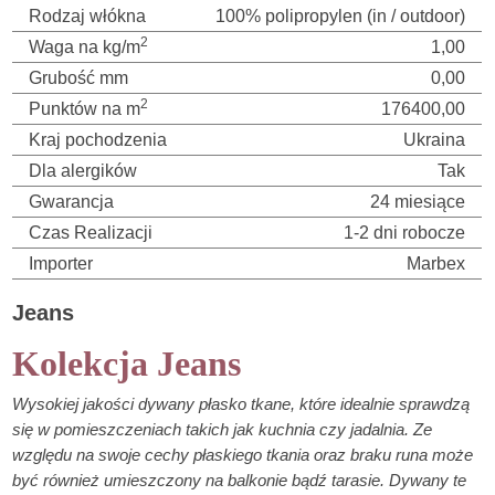
Rodzaj włókna
100% polipropylen (in / outdoor)
2
Waga na kg/m
1,00
Grubość mm
0,00
2
Punktów na m
176400,00
Kraj pochodzenia
Ukraina
Dla alergików
Tak
Gwarancja
24 miesiące
Czas Realizacji
1-2 dni robocze
Importer
Marbex
Jeans
Kolekcja Jeans
Wysokiej jakości dywany płasko tkane, które idealnie sprawdzą
się w pomieszczeniach takich jak kuchnia czy jadalnia. Ze
względu na swoje cechy płaskiego tkania oraz braku runa może
być również umieszczony na balkonie bądź tarasie. Dywany te