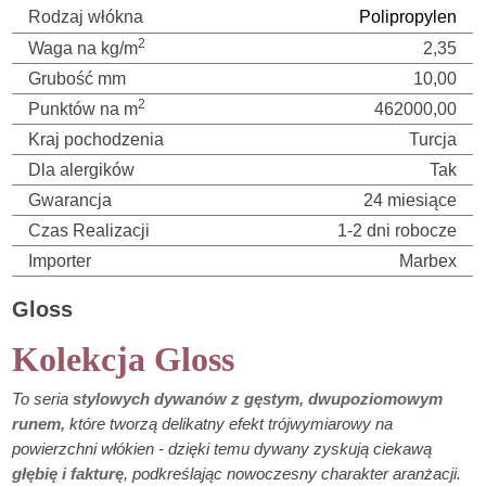
Rodzaj włókna
Polipropylen
2
Waga na kg/m
2,35
Grubość mm
10,00
2
Punktów na m
462000,00
Kraj pochodzenia
Turcja
Dla alergików
Tak
Gwarancja
24 miesiące
Czas Realizacji
1-2 dni robocze
Importer
Marbex
Gloss
Kolekcja Gloss
To seria
stylowych dywanów z gęstym, dwupoziomowym
runem,
które tworzą delikatny efekt trójwymiarowy na
powierzchni włókien - dzięki temu dywany zyskują ciekawą
głębię i fakturę
, podkreślając nowoczesny charakter aranżacji.