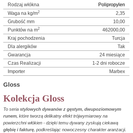
Rodzaj włókna
Polipropylen
2
Waga na kg/m
2,35
Grubość mm
10,00
2
Punktów na m
462000,00
Kraj pochodzenia
Turcja
Dla alergików
Tak
Gwarancja
24 miesiące
Czas Realizacji
1-2 dni robocze
Importer
Marbex
Gloss
Kolekcja Gloss
To seria
stylowych dywanów z gęstym, dwupoziomowym
runem,
które tworzą delikatny efekt trójwymiarowy na
powierzchni włókien - dzięki temu dywany zyskują ciekawą
głębię i fakturę
, podkreślając nowoczesny charakter aranżacji.