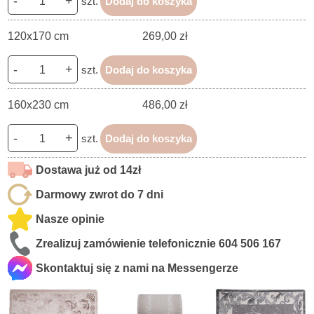
-
+
szt.
Dodaj do koszyka
120x170 cm
269,00 zł
-
+
szt.
Dodaj do koszyka
160x230 cm
486,00 zł
-
+
szt.
Dodaj do koszyka
Dostawa już od 14zł
Darmowy zwrot do 7 dni
Nasze opinie
Zrealizuj zamówienie telefonicznie
604 506 167
Skontaktuj się z nami na Messengerze