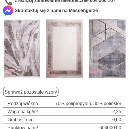
Zrealizuj zamówienie telefonicznie
604 506 167
Skontaktuj się z nami na Messengerze
Sprawdź pozostałe wzory
Rodzaj włókna
70% polipropylen, 30% poliester
2
Waga na kg/m
2,25
Grubość mm
0,00
2
Punktów na m
604000,00